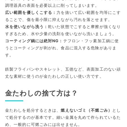
調理器具の表面を必要以上に削ってしまいます。
広い範囲を優しくこする：
力を抜いて広い範囲を均等にこす
ることで、傷を最小限に抑えながら汚れを落とせます。
水を使いながら洗う：
乾いた状態でこすると摩擦が強くなり
すぎるため、水や少量の洗剤を使いながら洗いましょう。
コーティング鍋には絶対NG：
テフロン・フッ素加工鍋に使
うとコーティングが剥がれ、食品に混入する危険がありま
す。
鉄製フライパンやスキレット、五徳など、表面加工のない頑
丈な素材に使うのが金たわしの正しい使い方です。
金たわしの捨て方は？
金たわしを処分するときは、
燃えないゴミ（不燃ごみ）
とし
て処分するのが基本です。細い金属を丸めて作られているた
め、一般的に可燃ごみには出せません。