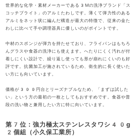
世界的な化学・素材メーカーである3Mの洗浄ブランド「ス
コッチブライト」のアルミたわしです。薄くて弾力性のある
アルミをネット状に編んだ構造が最大の特徴で、従来の金た
わしに比べて手や調理器具に優しいのがポイントです。
中材のスポンジが弾力を持たせており、フライパンはもちろ
んグラスや食器の洗浄にも使えます。へたりにくく汚れが付
着しにくい設計で、繰り返し使っても形が崩れにくいのも好
評です。抗菌加工が施されているため、衛生的に長く使いた
い方にも向いています。
価格が300円台とリーズナブルなため、「まずは試した
い」という方の最初の一枚としてもおすすめです。食器や普
段の洗い物と兼用したい方に特に向いています。
第7位：強力極太ステンレスタワシ40g
2個組（小久保工業所）