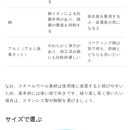
る
銅イオンによる抗
衛生面を重視する
菌作用があり、雑
銅
人・金属臭が気に
菌の繁殖を抑制す
なる人
る
コーティング鍋は
やわらかく弾力が
アルミ（アルミ蒸
別で持ち、鉄鍋と
あり、加工済み鍋
着ネット）
どちらも洗いたい
にも比較的優しい
人
なお、スチールウール素材は使用後に放置すると錆びやすい
ため、基本的には使い捨て向きです。繰り返し長く使いたい
場合は、ステンレス製や銅製を選びましょう。
サイズで選ぶ