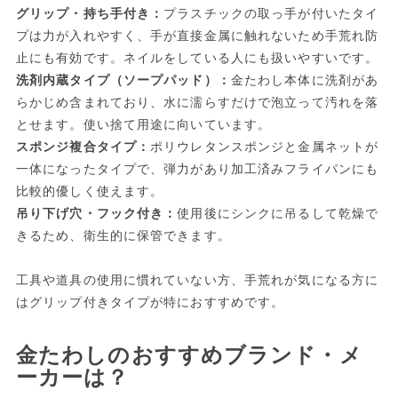
グリップ・持ち手付き：
プラスチックの取っ手が付いたタイ
プは力が入れやすく、手が直接金属に触れないため手荒れ防
止にも有効です。ネイルをしている人にも扱いやすいです。
洗剤内蔵タイプ（ソープパッド）：
金たわし本体に洗剤があ
らかじめ含まれており、水に濡らすだけで泡立って汚れを落
とせます。使い捨て用途に向いています。
スポンジ複合タイプ：
ポリウレタンスポンジと金属ネットが
一体になったタイプで、弾力があり加工済みフライパンにも
比較的優しく使えます。
吊り下げ穴・フック付き：
使用後にシンクに吊るして乾燥で
きるため、衛生的に保管できます。
工具や道具の使用に慣れていない方、手荒れが気になる方に
はグリップ付きタイプが特におすすめです。
金たわしのおすすめブランド・メ
ーカーは？