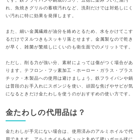
れ、魚焼きグリルの蓄積汚れなど、洗剤だけでは対処しにく
い汚れに特に効果を発揮します。
また、細い金属繊維が油分を絡めとるため、水をかけてこす
るだけでヌルつきもスッキリ落とせます。金属製なので乾き
が早く、雑菌が繁殖しにくいのも衛生面でのメリットです。
ただし、削る力が強い分、素材によっては傷がつく場合があ
ります。テフロン・フッ素加工・ホーロー・ガラス・プラス
チック・木製品への使用は避けましょう。鉄フライパンや鍋
は普段のお手入れにスポンジを使い、頑固な焦げやサビが気
になるときだけ金たわしを使うのがおすすめの使い方です。
金たわしの代用品は？
金たわしが手元にない場合は、使用済みのアルミホイルで代
用できます。アルミホイルをギュッと丸めて硬いボール状に