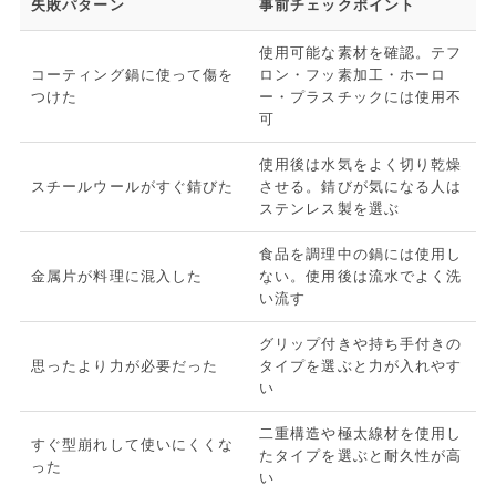
失敗パターン
事前チェックポイント
使用可能な素材を確認。テフ
コーティング鍋に使って傷を
ロン・フッ素加工・ホーロ
つけた
ー・プラスチックには使用不
可
使用後は水気をよく切り乾燥
スチールウールがすぐ錆びた
させる。錆びが気になる人は
ステンレス製を選ぶ
食品を調理中の鍋には使用し
金属片が料理に混入した
ない。使用後は流水でよく洗
い流す
グリップ付きや持ち手付きの
思ったより力が必要だった
タイプを選ぶと力が入れやす
い
二重構造や極太線材を使用し
すぐ型崩れして使いにくくな
たタイプを選ぶと耐久性が高
った
い