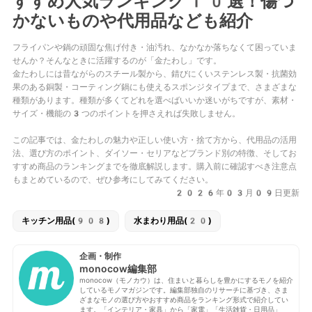
すすめ人気ランキング10選！傷つ
かないものや代用品なども紹介
フライパンや鍋の頑固な焦げ付き・油汚れ、なかなか落ちなくて困っていま
せんか？そんなときに活躍するのが「金たわし」です。
金たわしには昔ながらのスチール製から、錆びにくいステンレス製・抗菌効
果のある銅製・コーティング鍋にも使えるスポンジタイプまで、さまざまな
種類があります。種類が多くてどれを選べばいいか迷いがちですが、素材・
サイズ・機能の3つのポイントを押さえれば失敗しません。
この記事では、金たわしの魅力や正しい使い方・捨て方から、代用品の活用
法、選び方のポイント、ダイソー・セリアなどブランド別の特徴、そしてお
すすめ商品のランキングまでを徹底解説します。購入前に確認すべき注意点
もまとめているので、ぜひ参考にしてみてください。
2026年03月09日更新
キッチン用品(908)
水まわり用品(20)
企画・制作
monocow編集部
monocow（モノカウ）は、住まいと暮らしを豊かにするモノを紹介
しているモノマガジンです。編集部独自のリサーチに基づき、さま
ざまなモノの選び方やおすすめ商品をランキング形式で紹介してい
ます。「インテリア・家具」から「家電」「生活雑貨・日用品」