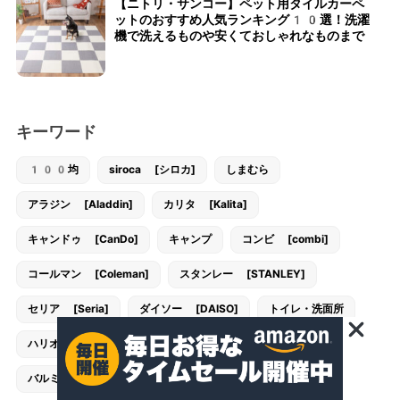
【ニトリ・サンコー】ペット用タイルカーペ
ットのおすすめ人気ランキング10選！洗濯
機で洗えるものや安くておしゃれなものまで
キーワード
100均
siroca [シロカ]
しまむら
アラジン [Aladdin]
カリタ [Kalita]
キャンドゥ [CanDo]
キャンプ
コンビ [combi]
コールマン [Coleman]
スタンレー [STANLEY]
セリア [Seria]
ダイソー [DAISO]
トイレ・洗面所
ハリオ [HARIO]
バスルーム
バルミューダ [BALMUDA]
バンドック [BUNDOK]