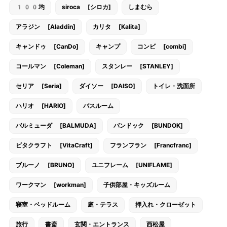
100均
siroca [シロカ]
しまむら
アラジン [Aladdin]
カリタ [Kalita]
キャンドゥ [CanDo]
キャンプ
コンビ [combi]
コールマン [Coleman]
スタンレー [STANLEY]
セリア [Seria]
ダイソー [DAISO]
トイレ・洗面所
ハリオ [HARIO]
バスルーム
バルミューダ [BALMUDA]
バンドック [BUNDOK]
ビタクラフト [VitaCraft]
フランフラン [Francfranc]
ブルーノ [BRUNO]
ユニフレーム [UNIFLAME]
ワークマン [workman]
子供部屋・キッズルーム
寝室・ベッドルーム
庭・テラス
押入れ・クローゼット
旅行
書斎
玄関・エントランス
西松屋