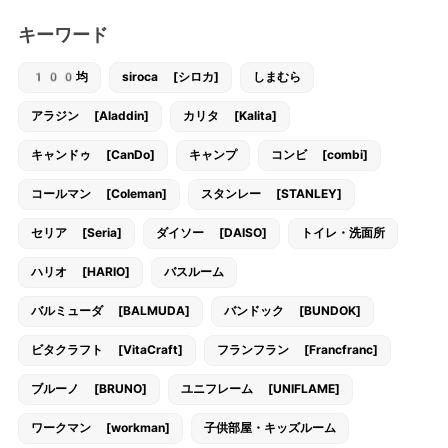
キーワード
100均
siroca [シロカ]
しまむら
アラジン [Aladdin]
カリタ [Kalita]
キャンドゥ [CanDo]
キャンプ
コンビ [combi]
コールマン [Coleman]
スタンレー [STANLEY]
セリア [Seria]
ダイソー [DAISO]
トイレ・洗面所
ハリオ [HARIO]
バスルーム
バルミューダ [BALMUDA]
バンドック [BUNDOK]
ビタクラフト [VitaCraft]
フランフラン [Francfranc]
ブルーノ [BRUNO]
ユニフレーム [UNIFLAME]
ワークマン [workman]
子供部屋・キッズルーム