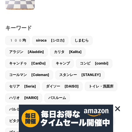
キーワード
100均
siroca [シロカ]
しまむら
アラジン [Aladdin]
カリタ [Kalita]
キャンドゥ [CanDo]
キャンプ
コンビ [combi]
コールマン [Coleman]
スタンレー [STANLEY]
セリア [Seria]
ダイソー [DAISO]
トイレ・洗面所
ハリオ [HARIO]
バスルーム
バルミューダ [BALMUDA]
バンドック [BUNDOK]
ビタクラフト [VitaCraft]
フランフラン [Francfranc]