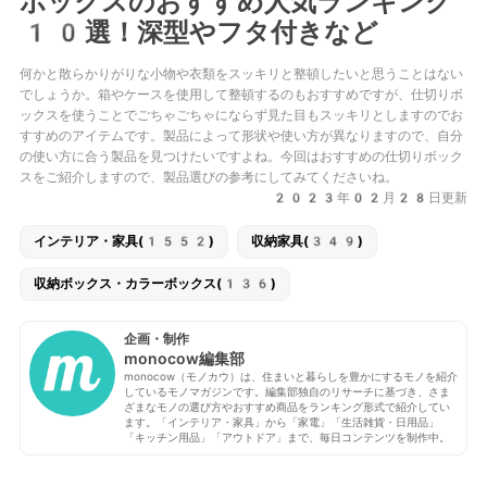
ボックスのおすすめ人気ランキング
10選！深型やフタ付きなど
何かと散らかりがりな小物や衣類をスッキリと整頓したいと思うことはない
でしょうか。箱やケースを使用して整頓するのもおすすめですが、仕切りボ
ックスを使うことでごちゃごちゃにならず見た目もスッキリとしますのでお
すすめのアイテムです。製品によって形状や使い方が異なりますので、自分
の使い方に合う製品を見つけたいですよね。今回はおすすめの仕切りボック
スをご紹介しますので、製品選びの参考にしてみてくださいね。
2023年02月28日更新
インテリア・家具(1552)
収納家具(349)
収納ボックス・カラーボックス(136)
企画・制作
monocow編集部
monocow（モノカウ）は、住まいと暮らしを豊かにするモノを紹介
しているモノマガジンです。編集部独自のリサーチに基づき、さま
ざまなモノの選び方やおすすめ商品をランキング形式で紹介してい
ます。「インテリア・家具」から「家電」「生活雑貨・日用品」
「キッチン用品」「アウトドア」まで、毎日コンテンツを制作中。