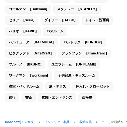
コールマン [Coleman]
スタンレー [STANLEY]
セリア [Seria]
ダイソー [DAISO]
トイレ・洗面所
ハリオ [HARIO]
バスルーム
バルミューダ [BALMUDA]
バンドック [BUNDOK]
ビタクラフト [VitaCraft]
フランフラン [Francfranc]
ブルーノ [BRUNO]
ユニフレーム [UNIFLAME]
ワークマン [workman]
子供部屋・キッズルーム
寝室・ベッドルーム
庭・テラス
押入れ・クローゼット
旅行
書斎
玄関・エントランス
西松屋
monocow[モノカウ]
>
インテリア・家具
>
収納家具
>
ニトリの収納か