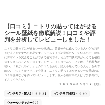
【口コミ】ニトリの貼ってはがせる
シール壁紙を徹底解説！口コミや評
判を分析してレビューしました！
ニトリの貼ってはがせるシール壁紙は、賃貸物件に住んでいる人やDIYが好
きな人におすすめの商品です。シールタイプの壁紙になっているので、簡単
にデザインを変えることができて便利です。また専門的知識がなくても模様
替えを楽しむことができます。しかし、インターネット上では、「粘着力が
弱い」「剥がれやすい」との口コミもあり、購入を迷っている人もいるので
はないでしょうか？そこで今回は、ニトリの貼ってはがせるシール壁紙の口
コミや評判などを調べてレビューします。購入を検討中の人はぜひ参考にし
てみてください。
2023年05月12日更新
インテリア・家具(1552)
インテリア雑貨(406)
ウォールステッカー(9)