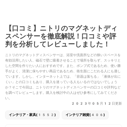
【口コミ】ニトリのマグネットディ
スペンサーを徹底解説！口コミや評
判を分析してレビューしました！
ニトリのマグネットディスペンサーは、浴室や洗面所などの狭いスペースを
有効活用したい人、磁石で壁に吸着させることで場所を取らず、スッキリと
した空間を作りたい人におすすめです。また、ポンプ式であるため、使い勝
手がよく、清潔に保ちやすい商品であるため、衛生面にこだわる人にも適し
ています。しかし、インターネット上では、「容器は落ちる」「液体が出に
くい」との口コミもあり、購入を迷っている人もいるのではないでしょう
か？そこで今回は、ニトリのマグネットディスペンサーの口コミや評判など
を調べてレビューします。購入を検討中の人はぜひ参考にしてみてくださ
い。
2023年05月12日更新
インテリア・家具(1552)
インテリア雑貨(406)