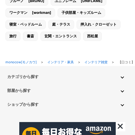
ブルーノ [BRUNO]
ユニフレーム [UNIFLAME]
ワークマン [workman]
子供部屋・キッズルーム
寝室・ベッドルーム
庭・テラス
押入れ・クローゼット
旅行
書斎
玄関・エントランス
西松屋
monocow[モノカウ]
>
インテリア・家具
>
インテリア雑貨
>
【口コミ】
カテゴリから探す
インテリア・家具
家電
キッチン用品
生活雑貨・用品
部屋から探す
PC・スマホ・通信
DIY・ガーデニング
ファッション
キッチン・ダイニングルーム
リビングルーム
キッチン用品
ショップから探す
ペット用品
ベビー・キッズ
車・バイク
趣味・ホビー
子供部屋・キッズルーム
寝室・ベッドルーム
書斎
ニトリ
無印良品
IKEA
フランフラン
CAINZ
DAISO
食品
不用品回収・買取
トイレ・洗面所
バスルーム
押入れ・クローゼット
セリア
玄関・エントランス
庭・テラス/a>
一人暮らし
アイリスオーヤマ
しまむら
西松屋
CanDo