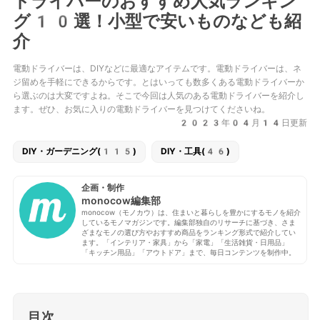
ドライバーのおすすめ人気ランキン
グ10選！小型で安いものなども紹
介
電動ドライバーは、DIYなどに最適なアイテムです。電動ドライバーは、ネ
ジ留めを手軽にできるからです。とはいっても数多くある電動ドライバーか
ら選ぶのは大変ですよね。そこで今回は人気のある電動ドライバーを紹介し
ます。ぜひ、お気に入りの電動ドライバーを見つけてくださいね。
2023年04月14日更新
DIY・ガーデニング(115)
DIY・工具(46)
企画・制作
monocow編集部
monocow（モノカウ）は、住まいと暮らしを豊かにするモノを紹介
しているモノマガジンです。編集部独自のリサーチに基づき、さま
ざまなモノの選び方やおすすめ商品をランキング形式で紹介してい
ます。「インテリア・家具」から「家電」「生活雑貨・日用品」
「キッチン用品」「アウトドア」まで、毎日コンテンツを制作中。
目次