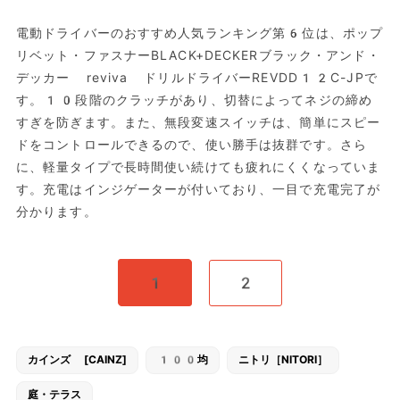
電動ドライバーのおすすめ人気ランキング第6位は、ポップ
リベット・ファスナーBLACK+DECKERブラック・アンド・
デッカー reviva ドリルドライバーREVDD12C-JPで
す。10段階のクラッチがあり、切替によってネジの締め
すぎを防ぎます。また、無段変速スイッチは、簡単にスピー
ドをコントロールできるので、使い勝手は抜群です。さら
に、軽量タイプで長時間使い続けても疲れにくくなっていま
す。充電はインジゲーターが付いており、一目で充電完了が
分かります。
1
2
カインズ [CAINZ]
100均
ニトリ［NITORI］
庭・テラス