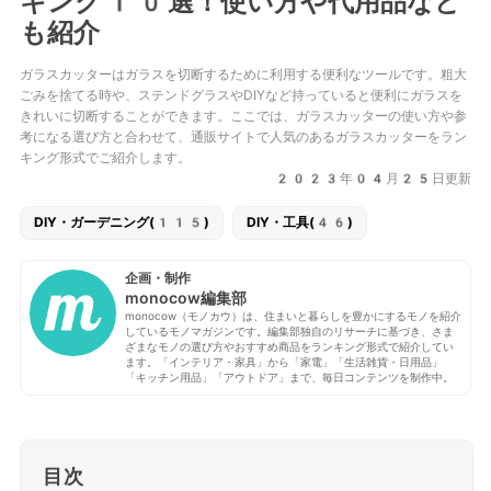
キング10選！使い方や代用品など
も紹介
ガラスカッターはガラスを切断するために利用する便利なツールです。粗大
ごみを捨てる時や、ステンドグラスやDIYなど持っていると便利にガラスを
きれいに切断することができます。ここでは、ガラスカッターの使い方や参
考になる選び方と合わせて、通販サイトで人気のあるガラスカッターをラン
キング形式でご紹介します。
2023年04月25日更新
DIY・ガーデニング(115)
DIY・工具(46)
企画・制作
monocow編集部
monocow（モノカウ）は、住まいと暮らしを豊かにするモノを紹介
しているモノマガジンです。編集部独自のリサーチに基づき、さま
ざまなモノの選び方やおすすめ商品をランキング形式で紹介してい
ます。「インテリア・家具」から「家電」「生活雑貨・日用品」
「キッチン用品」「アウトドア」まで、毎日コンテンツを制作中。
目次