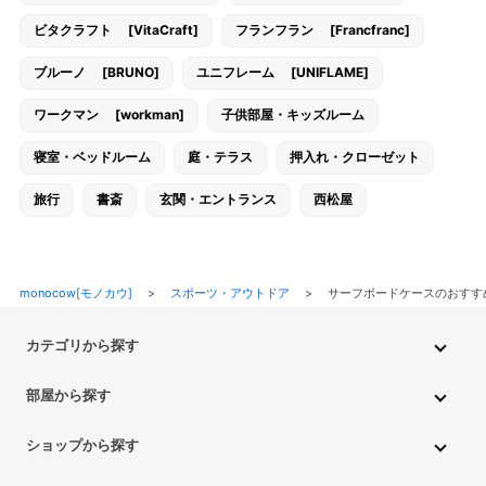
ビタクラフト [VitaCraft]
フランフラン [Francfranc]
ブルーノ [BRUNO]
ユニフレーム [UNIFLAME]
ワークマン [workman]
子供部屋・キッズルーム
寝室・ベッドルーム
庭・テラス
押入れ・クローゼット
旅行
書斎
玄関・エントランス
西松屋
monocow[モノカウ]
>
スポーツ・アウトドア
>
サーフボードケースのおすす
カテゴリから探す
インテリア・家具
家電
キッチン用品
生活雑貨・用品
部屋から探す
PC・スマホ・通信
DIY・ガーデニング
ファッション
キッチン・ダイニングルーム
リビングルーム
キッチン用品
ショップから探す
ペット用品
ベビー・キッズ
車・バイク
趣味・ホビー
子供部屋・キッズルーム
寝室・ベッドルーム
書斎
ニトリ
無印良品
IKEA
フランフラン
CAINZ
DAISO