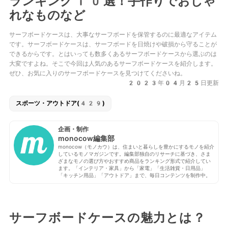
ランキング10選！手作りでおしゃ
れなものなど
サーフボードケースは、大事なサーフボードを保管するのに最適なアイテム
です。サーフボードケースは、サーフボードを日焼けや破損から守ることが
できるからです。とはいっても数多くあるサーフボードケースから選ぶのは
大変ですよね。そこで今回は人気のあるサーフボードケースを紹介します。
ぜひ、お気に入りのサーフボードケースを見つけてくださいね。
2023年04月25日更新
スポーツ・アウトドア(429)
企画・制作
monocow編集部
monocow（モノカウ）は、住まいと暮らしを豊かにするモノを紹介
しているモノマガジンです。編集部独自のリサーチに基づき、さま
ざまなモノの選び方やおすすめ商品をランキング形式で紹介してい
ます。「インテリア・家具」から「家電」「生活雑貨・日用品」
「キッチン用品」「アウトドア」まで、毎日コンテンツを制作中。
サーフボードケースの魅力とは？