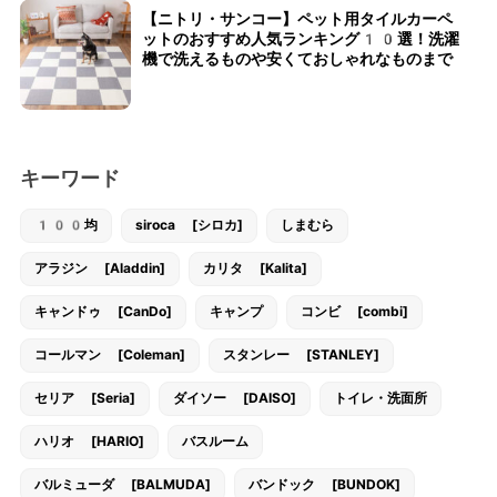
【ニトリ・サンコー】ペット用タイルカーペ
ットのおすすめ人気ランキング10選！洗濯
機で洗えるものや安くておしゃれなものまで
キーワード
100均
siroca [シロカ]
しまむら
アラジン [Aladdin]
カリタ [Kalita]
キャンドゥ [CanDo]
キャンプ
コンビ [combi]
コールマン [Coleman]
スタンレー [STANLEY]
セリア [Seria]
ダイソー [DAISO]
トイレ・洗面所
ハリオ [HARIO]
バスルーム
バルミューダ [BALMUDA]
バンドック [BUNDOK]