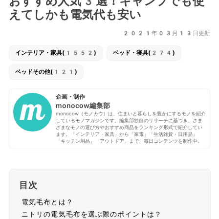
おすすめ人気3選！キャンプでも使
えてしかも電気代も安い
2021年03月13日更新
インテリア・家具(1552)
ベッド・寝具(274)
ベッドその他(121)
企画・制作
monocow編集部
monocow（モノカウ）は、住まいと暮らしを豊かにするモノを紹介
しているモノマガジンです。編集部独自のリサーチに基づき、さま
ざまなモノの選び方やおすすめ商品をランキング形式で紹介してい
ます。「インテリア・家具」から「家電」「生活雑貨・日用品」
「キッチン用品」「アウトドア」まで、毎日コンテンツを制作中。
目次
電気毛布とは？
ニトリの電気毛布を選ぶ際のポイントは？