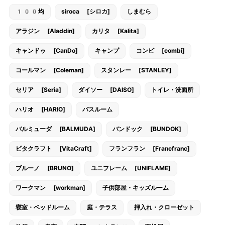
100均
siroca [シロカ]
しまむら
アラジン [Aladdin]
カリタ [Kalita]
キャンドゥ [CanDo]
キャンプ
コンビ [combi]
コールマン [Coleman]
スタンレー [STANLEY]
セリア [Seria]
ダイソー [DAISO]
トイレ・洗面所
ハリオ [HARIO]
バスルーム
バルミューダ [BALMUDA]
バンドック [BUNDOK]
ビタクラフト [VitaCraft]
フランフラン [Francfranc]
ブルーノ [BRUNO]
ユニフレーム [UNIFLAME]
ワークマン [workman]
子供部屋・キッズルーム
寝室・ベッドルーム
庭・テラス
押入れ・クローゼット