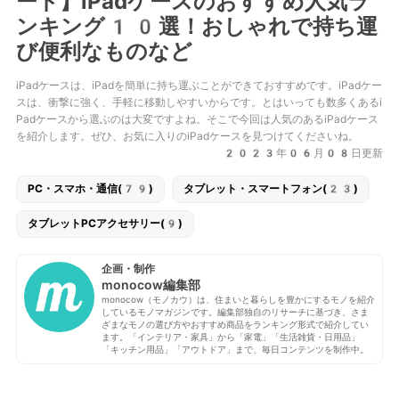
ード】iPadケースのおすすめ人気ラ
ンキング10選！おしゃれで持ち運
び便利なものなど
iPadケースは、iPadを簡単に持ち運ぶことができておすすめです。iPadケー
スは、衝撃に強く、手軽に移動しやすいからです。とはいっても数多くあるi
Padケースから選ぶのは大変ですよね。そこで今回は人気のあるiPadケース
を紹介します。ぜひ、お気に入りのiPadケースを見つけてくださいね。
2023年06月08日更新
PC・スマホ・通信(79)
タブレット・スマートフォン(23)
タブレットPCアクセサリー(9)
企画・制作
monocow編集部
monocow（モノカウ）は、住まいと暮らしを豊かにするモノを紹介
しているモノマガジンです。編集部独自のリサーチに基づき、さま
ざまなモノの選び方やおすすめ商品をランキング形式で紹介してい
ます。「インテリア・家具」から「家電」「生活雑貨・日用品」
「キッチン用品」「アウトドア」まで、毎日コンテンツを制作中。