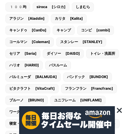
100均
siroca [シロカ]
しまむら
アラジン [Aladdin]
カリタ [Kalita]
キャンドゥ [CanDo]
キャンプ
コンビ [combi]
コールマン [Coleman]
スタンレー [STANLEY]
セリア [Seria]
ダイソー [DAISO]
トイレ・洗面所
ハリオ [HARIO]
バスルーム
バルミューダ [BALMUDA]
バンドック [BUNDOK]
ビタクラフト [VitaCraft]
フランフラン [Francfranc]
ブルーノ [BRUNO]
ユニフレーム [UNIFLAME]
ワークマン [workman]
子供部屋・キッズルーム
寝室・ベッドルーム
庭・テラス
押入れ・クローゼット