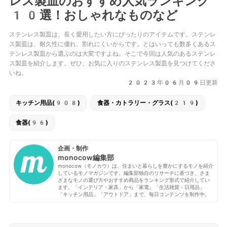
レス製皿のおすすめ人気ランキング
10選！おしゃれなものなど
ステンレス製皿は、長く愛用したい方にぴったりのアイテムです。ステンレ
ス製皿は、耐久性に優れ、割れにくいからです。とはいっても数多くあるス
テンレス製皿から選ぶのは大変ですよね。そこで今回は人気のあるステンレ
ス製皿を紹介します。ぜひ、お気に入りのステンレス製皿を見つけてくださ
いね。
2023年06月09日更新
キッチン用品(908)
食器・カトラリー・グラス(219)
食器(96)
企画・制作
monocow編集部
monocow（モノカウ）は、住まいと暮らしを豊かにするモノを紹介
しているモノマガジンです。編集部独自のリサーチに基づき、さま
ざまなモノの選び方やおすすめ商品をランキング形式で紹介してい
ます。「インテリア・家具」から「家電」「生活雑貨・日用品」
「キッチン用品」「アウトドア」まで、毎日コンテンツを制作中。