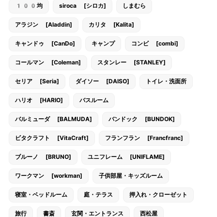
100均
siroca [シロカ]
しまむら
アラジン [Aladdin]
カリタ [Kalita]
キャンドゥ [CanDo]
キャンプ
コンビ [combi]
コールマン [Coleman]
スタンレー [STANLEY]
セリア [Seria]
ダイソー [DAISO]
トイレ・洗面所
ハリオ [HARIO]
バスルーム
バルミューダ [BALMUDA]
バンドック [BUNDOK]
ビタクラフト [VitaCraft]
フランフラン [Francfranc]
ブルーノ [BRUNO]
ユニフレーム [UNIFLAME]
ワークマン [workman]
子供部屋・キッズルーム
寝室・ベッドルーム
庭・テラス
押入れ・クローゼット
旅行
書斎
玄関・エントランス
西松屋