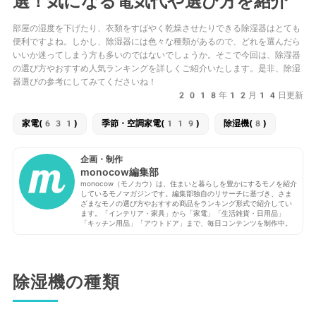
選！気になる電気代や選び方を紹介
部屋の湿度を下げたり、衣類をすばやく乾燥させたりできる除湿器はとても
便利ですよね。しかし、除湿器には色々な種類があるので、どれを選んだら
いいか迷ってしまう方も多いのではないでしょうか。そこで今回は、除湿器
の選び方やおすすめ人気ランキングを詳しくご紹介いたします。是非、除湿
器選びの参考にしてみてくださいね！
2018年12月14日更新
家電(631)
季節・空調家電(119)
除湿機(8)
企画・制作
monocow編集部
monocow（モノカウ）は、住まいと暮らしを豊かにするモノを紹介
しているモノマガジンです。編集部独自のリサーチに基づき、さま
ざまなモノの選び方やおすすめ商品をランキング形式で紹介してい
ます。「インテリア・家具」から「家電」「生活雑貨・日用品」
「キッチン用品」「アウトドア」まで、毎日コンテンツを制作中。
除湿機の種類