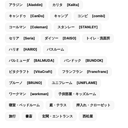
アラジン [Aladdin]
カリタ [Kalita]
キャンドゥ [CanDo]
キャンプ
コンビ [combi]
コールマン [Coleman]
スタンレー [STANLEY]
セリア [Seria]
ダイソー [DAISO]
トイレ・洗面所
ハリオ [HARIO]
バスルーム
バルミューダ [BALMUDA]
バンドック [BUNDOK]
ビタクラフト [VitaCraft]
フランフラン [Francfranc]
ブルーノ [BRUNO]
ユニフレーム [UNIFLAME]
ワークマン [workman]
子供部屋・キッズルーム
寝室・ベッドルーム
庭・テラス
押入れ・クローゼット
旅行
書斎
玄関・エントランス
西松屋