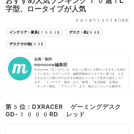
おすすめ人気ランキング10選！L
字型、ロータイプが人気
2018年12月18日更新
インテリア・家具(1552)
デスク・机(48)
デスクその他(39)
企画・制作
monocow編集部
monocow（モノカウ）は、住まいと暮らしを豊かにするモノを紹介
しているモノマガジンです。編集部独自のリサーチに基づき、さま
ざまなモノの選び方やおすすめ商品をランキング形式で紹介してい
ます。「インテリア・家具」から「家電」「生活雑貨・日用品」
「キッチン用品」「アウトドア」まで、毎日コンテンツを制作中。
第5位：DXRACER ゲーミングデスク
GD-1000RD レッド