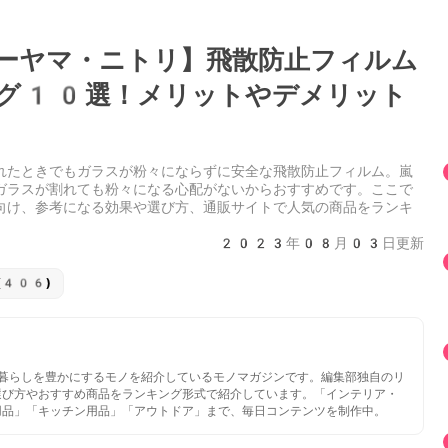
ーヤマ・ニトリ】飛散防止フィルム
グ10選！メリットやデメリット
れたときでもガラスが粉々にならずに安全な飛散防止フィルム。嵐
ガラスが割れても粉々になる心配がないからおすすめです。ここで
向け、参考になる効果や選び方、通販サイトで人気の商品をランキ
2023年08月03日更新
(406)
いと暮らしを豊かにするモノを紹介しているモノマガジンです。編集部独自のリ
選び方やおすすめ商品をランキング形式で紹介しています。「インテリア・
用品」「キッチン用品」「アウトドア」まで、毎日コンテンツを制作中。