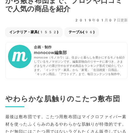
から敷き布団まで、ブログや口コミ
で人気の商品を紹介
2019年01月07日更新
インテリア・家具(1552)
テーブル(96)
企画・制作
monocow編集部
monocow（モノカウ）は、住まいと暮らしを豊かにするモノを紹介
しているモノマガジンです。編集部独自のリサーチに基づき、さま
ざまなモノの選び方やおすすめ商品をランキング形式で紹介してい
ます。「インテリア・家具」から「家電」「生活雑貨・日用品」
「キッチン用品」「アウトドア」まで、毎日コンテンツを制作中。
やわらかな肌触りのこたつ敷布団
最後は敷布団です。こたつ用敷布団はマイクロファイバー素
材を使ったふくらみのあるやわらかな肌触りが特徴的です。
ただ無印にはこたつ用ではないラグもたくさん販売している