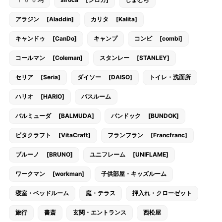
100均
siroca [シロカ]
しまむら
アラジン [Aladdin]
カリタ [Kalita]
キャンドゥ [CanDo]
キャンプ
コンビ [combi]
コールマン [Coleman]
スタンレー [STANLEY]
セリア [Seria]
ダイソー [DAISO]
トイレ・洗面所
ハリオ [HARIO]
バスルーム
バルミューダ [BALMUDA]
バンドック [BUNDOK]
ビタクラフト [VitaCraft]
フランフラン [Francfranc]
ブルーノ [BRUNO]
ユニフレーム [UNIFLAME]
ワークマン [workman]
子供部屋・キッズルーム
寝室・ベッドルーム
庭・テラス
押入れ・クローゼット
旅行
書斎
玄関・エントランス
西松屋