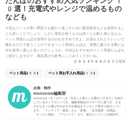
たんぽのおすすめ人気ランキング1
0選！充電式やレンジで温めるもの
なども
大切なペットが寒い季節でも暖かく過ごすために暖房器具などを使用するこ
とも多いことでしょう。しかし電気を使うものは色々と心配と感じるなら、
ペット用湯たんぽを使用するのがおすすめですよ。お湯を入れたりレンジで
暖めるだけで使うことができるペット用湯たんぽは、実際に購入する際には
何を基準に選ぶと良いのでしょうか。今回はおすすめのペット用湯たんぽを
ご紹介しますので、製品選びの参考にしてみてくださいね。
2023年09月07日更新
ペット用品(96)
ペット用お手入れ用品(10)
企画・制作
monocow編集部
monocow（モノカウ）は、住まいと暮らしを豊かにするモノを紹介
しているモノマガジンです。編集部独自のリサーチに基づき、さま
ざまなモノの選び方やおすすめ商品をランキング形式で紹介してい
ます。「インテリア・家具」から「家電」「生活雑貨・日用品」
「キッチン用品」「アウトドア」まで、毎日コンテンツを制作中。