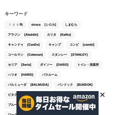
キーワード
100均
siroca [シロカ]
しまむら
アラジン [Aladdin]
カリタ [Kalita]
キャンドゥ [CanDo]
キャンプ
コンビ [combi]
コールマン [Coleman]
スタンレー [STANLEY]
セリア [Seria]
ダイソー [DAISO]
トイレ・洗面所
ハリオ [HARIO]
バスルーム
バルミューダ [BALMUDA]
バンドック [BUNDOK]
ビタクラフト [VitaCraft]
フランフラン [Francfranc]
ブルーノ [BRUNO]
ユニフレーム [UNIFLAME]
ワークマン [workman]
子供部屋・キッズルーム