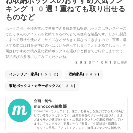
ね収納ボックスのおすすめ人気ラン
キング10選！重ねても取り出せる
ものなど
ボックス同士を積み重ねて使用できる積み重ね収納ボックスは狭いスペース
でたくさんのアイテムを収納できるのでとても便利な製品です。しかし製品
によって形状や使い方、サイズなどが大きく異なってきますので、実際に購
入する際には何を基準に選べばよいか迷ってしまうこともあるでしょう。今
回はおすすめの積み重ね収納ボックスを選び方と併せてご紹介しますので、
製品選びの参考にしてみてくださいね。
2023年10月13日更新
インテリア・家具(1552)
収納家具(349)
収納ボックス・カラーボックス(136)
企画・制作
monocow編集部
monocow（モノカウ）は、住まいと暮らしを豊かにするモノを紹介
しているモノマガジンです。編集部独自のリサーチに基づき、さま
ざまなモノの選び方やおすすめ商品をランキング形式で紹介してい
ます。「インテリア・家具」から「家電」「生活雑貨・日用品」
「キッチン用品」「アウトドア」まで、毎日コンテンツを制作中。