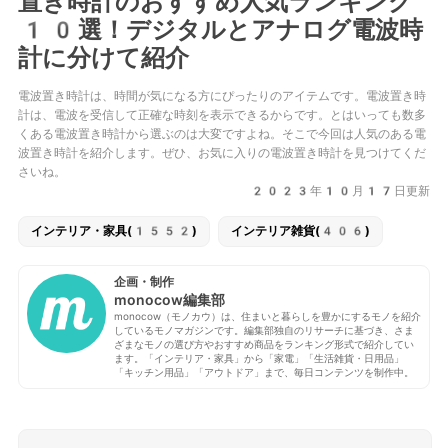
置き時計のおすすめ人気ランキング
10選！デジタルとアナログ電波時
計に分けて紹介
電波置き時計は、時間が気になる方にぴったりのアイテムです。電波置き時
計は、電波を受信して正確な時刻を表示できるからです。とはいっても数多
くある電波置き時計から選ぶのは大変ですよね。そこで今回は人気のある電
波置き時計を紹介します。ぜひ、お気に入りの電波置き時計を見つけてくだ
さいね。
2023年10月17日更新
インテリア・家具(1552)
インテリア雑貨(406)
企画・制作
monocow編集部
monocow（モノカウ）は、住まいと暮らしを豊かにするモノを紹介
しているモノマガジンです。編集部独自のリサーチに基づき、さま
ざまなモノの選び方やおすすめ商品をランキング形式で紹介してい
ます。「インテリア・家具」から「家電」「生活雑貨・日用品」
「キッチン用品」「アウトドア」まで、毎日コンテンツを制作中。