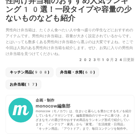
性向け弁当箱のおすすめ人気ランキ
ング10選！一段タイプや容量の少
ないものなども紹介
男性向け弁当箱は、たくさん食べたい人や食べ盛りの学生などにおすすめの
アイテムです。男性向け弁当箱は、容量が大きく設定されているからです。
とはいっても数多くある男性向け弁当箱から選ぶのは大変ですよね。そこで
今回は人気のある男性向け弁当箱を紹介します。ぜひ、お気に入りの男性向
け弁当箱を見つけてくださいね。
2023年10月24日更新
キッチン用品(908)
弁当箱・水筒(60)
お弁当箱(17)
企画・制作
monocow編集部
monocow（モノカウ）は、住まいと暮らしを豊かにするモノを紹介
しているモノマガジンです。編集部独自のリサーチに基づき、さま
ざまなモノの選び方やおすすめ商品をランキング形式で紹介してい
ます。「インテリア・家具」から「家電」「生活雑貨・日用品」
「キッチン用品」「アウトドア」まで、毎日コンテンツを制作中。