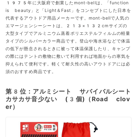
1975年に大阪府で創業したmont-bellは、「function
is beauty」と「Light＆Fast」をコンセプトにした日本を
代表するアウトドア用品メーカーです。mont-bellで人気の
エマージェンシーシートは、213×132cmサイズの
大型タイプでアルミニウム蒸着ポリエステルフィルムの軽量
タイプのシルバーカラー商品です。登山や海水浴などで体温
の低下が懸念されるときに被って体温保護したり、キャンプ
の際にはテントの敷物に敷いて利用すれば地面からの寒気を
抑えられて便利です。軽くて耐久性の高いアウトドアには必
須のおすすめ商品です。
第8位：アルミシート サバイバルシート
カサカサ音少ない (3個)（Road clov
er）