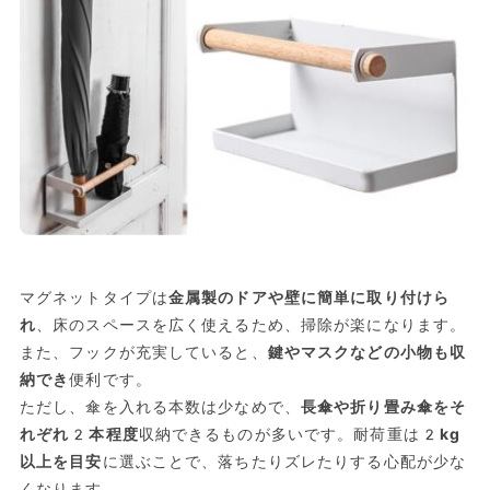
マグネットタイプは
金属製のドアや壁に簡単に取り付けら
れ
、床のスペースを広く使えるため、掃除が楽になります。
また、フックが充実していると、
鍵やマスクなどの小物も収
納でき
便利です。
ただし、傘を入れる本数は少なめで、
長傘や折り畳み傘をそ
れぞれ2本程度
収納できるものが多いです。耐荷重は
2kg
以上を目安
に選ぶことで、落ちたりズレたりする心配が少な
くなります。