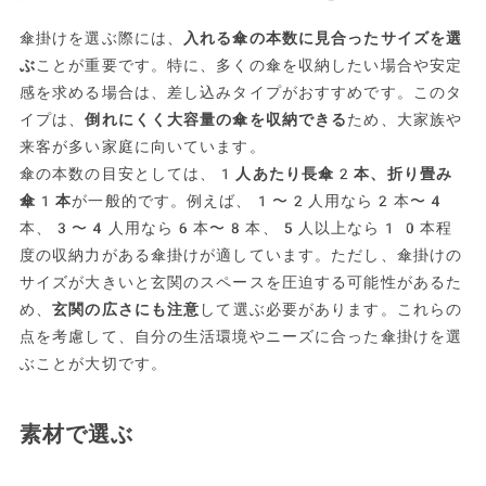
傘掛けを選ぶ際には、
入れる傘の本数に見合ったサイズを選
ぶ
ことが重要です。特に、多くの傘を収納したい場合や安定
感を求める場合は、差し込みタイプがおすすめです。このタ
イプは、
倒れにくく大容量の傘を収納できる
ため、大家族や
来客が多い家庭に向いています。
傘の本数の目安としては、
1人あたり長傘2本、折り畳み
傘1本
が一般的です。例えば、1〜2人用なら2本〜4
本、3〜4人用なら6本〜8本、5人以上なら10本程
度の収納力がある傘掛けが適しています。ただし、傘掛けの
サイズが大きいと玄関のスペースを圧迫する可能性があるた
め、
玄関の広さにも注意
して選ぶ必要があります。これらの
点を考慮して、自分の生活環境やニーズに合った傘掛けを選
ぶことが大切です。
素材で選ぶ