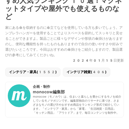
すめ人気ランキング10選！マグネ
ットタイプや屋外でも使えるものな
ど
家にある傘を収納するのに傘立てなどを使用している方も多いでしょう。ア
ンブレラハンガーを使用することでよりスペースを節約してスッキリと見せ
ることができますよ。製品ごとに様々なデザインや形状の傘掛けがあります
のし、便利な機能性を持ったものもありますので自分の使いやすさや好みで
選びたいところです。今回はおすすめの傘掛けをご紹介しますので、製品選
びの参考にしてみてくださいね。
2024年01月15日更新
インテリア・家具(1552)
インテリア雑貨(406)
企画・制作
monocow編集部
monocow（モノカウ）は、住まいと暮らしを豊かにするモノを紹介
しているモノマガジンです。編集部独自のリサーチに基づき、さま
ざまなモノの選び方やおすすめ商品をランキング形式で紹介してい
ます。「インテリア・家具」から「家電」「生活雑貨・日用品」
「キッチン用品」「アウトドア」まで、毎日コンテンツを制作中。