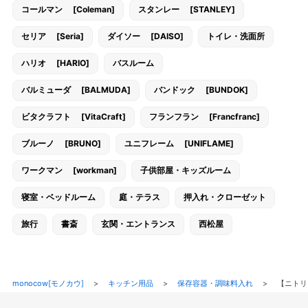
コールマン [Coleman]
スタンレー [STANLEY]
セリア [Seria]
ダイソー [DAISO]
トイレ・洗面所
ハリオ [HARIO]
バスルーム
バルミューダ [BALMUDA]
バンドック [BUNDOK]
ビタクラフト [VitaCraft]
フランフラン [Francfranc]
ブルーノ [BRUNO]
ユニフレーム [UNIFLAME]
ワークマン [workman]
子供部屋・キッズルーム
寝室・ベッドルーム
庭・テラス
押入れ・クローゼット
旅行
書斎
玄関・エントランス
西松屋
monocow[モノカウ]
>
キッチン用品
>
保存容器・調味料入れ
>
【ニトリ