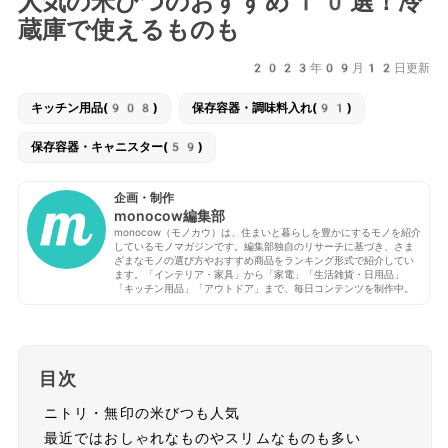
人気の米びつのおすすめ10選！冷
蔵庫で使えるものも
2023年09月12日更新
キッチン用品(908)
保存容器・調味料入れ(91)
保存容器・キャニスター(59)
企画・制作
monocow編集部
monocow（モノカウ）は、住まいと暮らしを豊かにするモノを紹介
しているモノマガジンです。編集部独自のリサーチに基づき、さま
ざまなモノの選び方やおすすめ商品をランキング形式で紹介してい
ます。「インテリア・家具」から「家電」「生活雑貨・日用品」
「キッチン用品」「アウトドア」まで、毎日コンテンツを制作中。
目次
ニトリ・無印の米びつも人気
最近ではおしゃれなものやスリムなものも多い