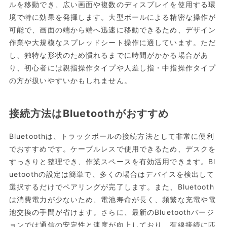
ルを移動でき、広い画面や複数のディスプレイを使用する環
境で特に効果を発揮します。大型ボールによる精密な操作が
可能で、画面の端から端へ迅速に移動できるため、デザイン
作業や大規模なスプレッドシート操作に適しています。ただ
し、独特な形状のため慣れるまでに時間がかかる場合があ
り、初心者には親指操作タイプや人差し指・中指操作タイプ
の方が扱いやすいかもしれません。
接続方法はBluetoothがおすすめ
Bluetoothは、トラックボールの接続方法として非常に便利
でおすすめです。ケーブルレスで使用できるため、デスクを
すっきりと整理でき、作業スペースを有効活用できます。Bl
uetoothの設定は簡単で、多くの場合はデバイスを検出して
選択するだけでペアリングが完了します。また、Bluetooth
は消費電力が少ないため、電池寿命が長く、頻繁な充電や電
池交換の手間が省けます。さらに、最新のBluetoothバージ
ョンでは通信の安定性と速度が向上しており、有線接続に匹