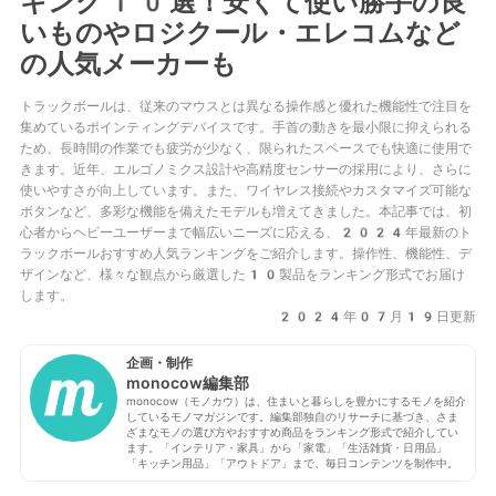
キング10選！安くて使い勝手の良
いものやロジクール・エレコムなど
の人気メーカーも
トラックボールは、従来のマウスとは異なる操作感と優れた機能性で注目を
集めているポインティングデバイスです。手首の動きを最小限に抑えられる
ため、長時間の作業でも疲労が少なく、限られたスペースでも快適に使用で
きます。近年、エルゴノミクス設計や高精度センサーの採用により、さらに
使いやすさが向上しています。また、ワイヤレス接続やカスタマイズ可能な
ボタンなど、多彩な機能を備えたモデルも増えてきました。本記事では、初
心者からヘビーユーザーまで幅広いニーズに応える、2024年最新のト
ラックボールおすすめ人気ランキングをご紹介します。操作性、機能性、デ
ザインなど、様々な観点から厳選した10製品をランキング形式でお届け
します。
2024年07月19日更新
企画・制作
monocow編集部
monocow（モノカウ）は、住まいと暮らしを豊かにするモノを紹介
しているモノマガジンです。編集部独自のリサーチに基づき、さま
ざまなモノの選び方やおすすめ商品をランキング形式で紹介してい
ます。「インテリア・家具」から「家電」「生活雑貨・日用品」
「キッチン用品」「アウトドア」まで、毎日コンテンツを制作中。