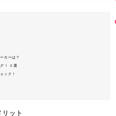
メーカーは？
ング10選
チェック！
に
メリット