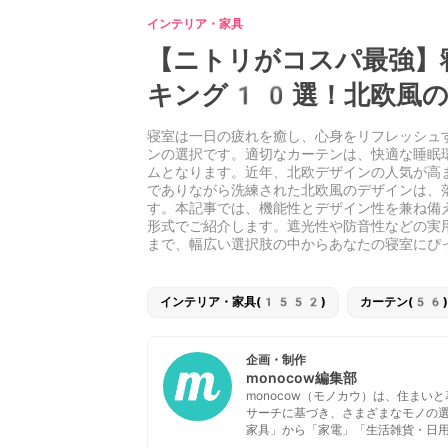
インテリア・家具
【ニトリがコスパ最強】
キング10選！北欧風の
寝室は一日の疲れを癒し、心身をリフレッシュ
ンの選択です。適切なカーテンは、快適な睡眠
ムとなります。近年、北欧デザインの人気が高
でありながら洗練された北欧風のデザインは、
す。本記事では、機能性とデザイン性を兼ね備
形式でご紹介します。遮光性や防音性などの実
まで、幅広い選択肢の中からあなたの寝室にぴ
インテリア・家具(1552)
カーテン(56)
企画・制作
monocow編集部
monocow（モノカウ）は、住ま
サーチに基づき、さまざまなモノの
家具」から「家電」「生活雑貨・日