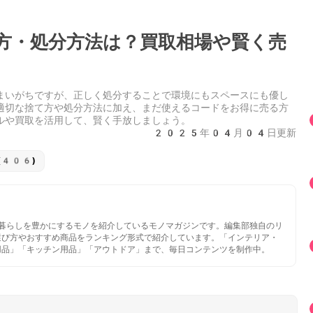
方・処分方法は？買取相場や賢く売
まいがちですが、正しく処分することで環境にもスペースにも優し
適切な捨て方や処分方法に加え、まだ使えるコードをお得に売る方
ルや買取を活用して、賢く手放しましょう。
2025年04月04日更新
(406)
いと暮らしを豊かにするモノを紹介しているモノマガジンです。編集部独自のリ
選び方やおすすめ商品をランキング形式で紹介しています。「インテリア・
用品」「キッチン用品」「アウトドア」まで、毎日コンテンツを制作中。