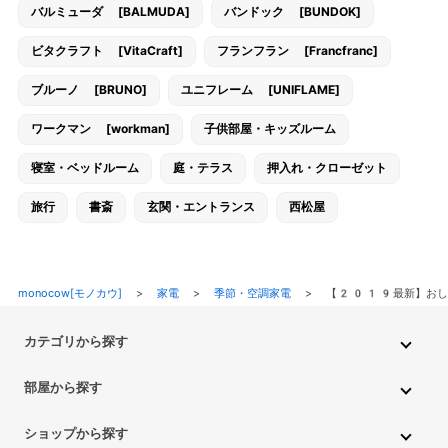
バルミューダ [BALMUDA]
バンドック [BUNDOK]
ビタクラフト [VitaCraft]
フランフラン [Francfranc]
ブルーノ [BRUNO]
ユニフレーム [UNIFLAME]
ワークマン [workman]
子供部屋・キッズルーム
寝室・ベッドルーム
庭・テラス
押入れ・クローゼット
旅行
書斎
玄関・エントランス
西松屋
monocow[モノカウ]
>
家電
>
季節・空調家電
>
【2019最新】おし
カテゴリから探す
インテリア・家具
家電
キッチン用品
生活雑貨・用品
部屋から探す
PC・スマホ・通信
DIY・ガーデニング
ファッション
キッチン・ダイニングルーム
リビングルーム
キッチン用品
ショップから探す
ペット用品
ベビー・キッズ
車・バイク
趣味・ホビー