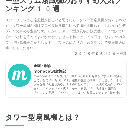
ー型スリム扇風機のおすすめ人気ラ
ンキング10選
スタイリッシュな扇風機が欲しいと思うなら、タワー型扇風機がおすすめで
す。タワー型扇風機はプロペラ扇風機と比べて場所を取らず、おしゃれなデ
ザインのものが豊富です。しかし、タワー型扇風機は販売数が年々増えてい
るのでどれを選んでよいかわかりませんよね。そこで今回は、おすすめのタ
ワー型扇風機をご紹介します。ぜひお気に入りの一台を見つけて夏を快適に
過ごしてください。
2019年06月24日更新
企画・制作
monocow編集部
monocow（モノカウ）は、住まいと暮らしを豊かにするモノを紹介
しているモノマガジンです。編集部独自のリサーチに基づき、さま
ざまなモノの選び方やおすすめ商品をランキング形式で紹介してい
ます。「インテリア・家具」から「家電」「生活雑貨・日用品」
「キッチン用品」「アウトドア」まで、毎日コンテンツを制作中。
タワー型扇風機とは？