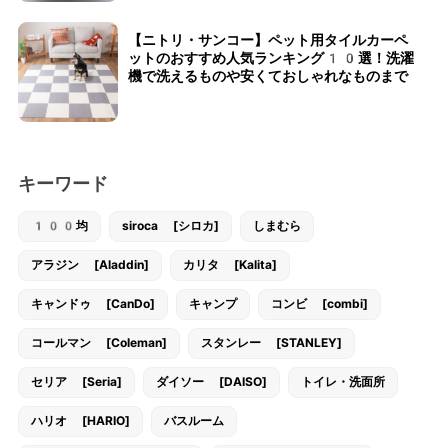
【ニトリ・サンコー】ペット用タイルカーペ
ットのおすすめ人気ランキング10選！洗濯
機で洗えるものや安くておしゃれなものまで
キーワード
100均
siroca [シロカ]
しまむら
アラジン [Aladdin]
カリタ [Kalita]
キャンドゥ [CanDo]
キャンプ
コンビ [combi]
コールマン [Coleman]
スタンレー [STANLEY]
セリア [Seria]
ダイソー [DAISO]
トイレ・洗面所
ハリオ [HARIO]
バスルーム