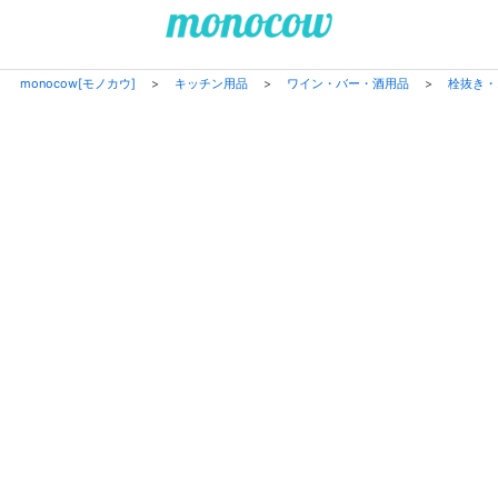
monocow[モノカウ]
>
キッチン用品
>
ワイン・バー・酒用品
>
栓抜き・