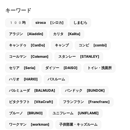
キーワード
100均
siroca [シロカ]
しまむら
アラジン [Aladdin]
カリタ [Kalita]
キャンドゥ [CanDo]
キャンプ
コンビ [combi]
コールマン [Coleman]
スタンレー [STANLEY]
セリア [Seria]
ダイソー [DAISO]
トイレ・洗面所
ハリオ [HARIO]
バスルーム
バルミューダ [BALMUDA]
バンドック [BUNDOK]
ビタクラフト [VitaCraft]
フランフラン [Francfranc]
ブルーノ [BRUNO]
ユニフレーム [UNIFLAME]
ワークマン [workman]
子供部屋・キッズルーム