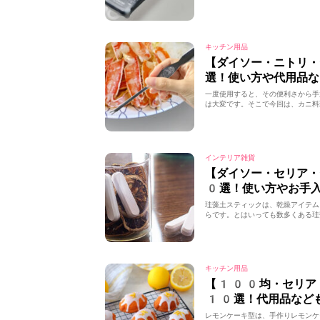
キッチン用品
【ダイソー・ニトリ
選！使い方や代用品な
一度使用すると、その便利さから手
は大変です。そこで今回は、カニ料
インテリア雑貨
【ダイソー・セリア
0選！使い方やお手
珪藻土スティックは、乾燥アイテム
らです。とはいっても数多くある珪
キッチン用品
【100均・セリア
10選！代用品など
レモンケーキ型は、手作りレモンケ