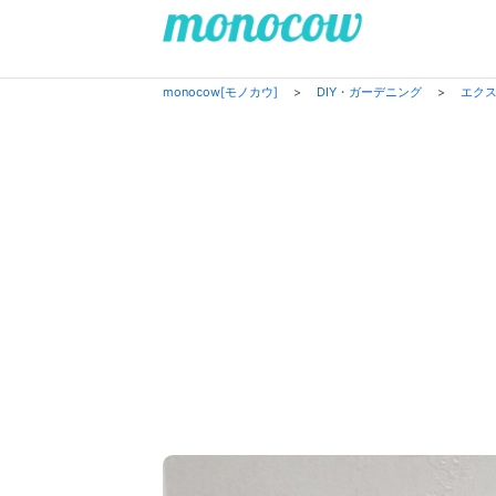
monocow[モノカウ]
>
DIY・ガーデニング
>
エク