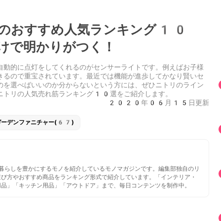
のおすすめ人気ランキング10
けで明かりがつく！
自動的に点灯をしてくれるのがセンサーライトです。例えばお子様
きるので重宝されています。最近では機能が進歩してかなり賢いセ
のを選べばいいのか分からないという方には、ぜひニトリのライン
ニトリの人気売れ筋ランキング10選をご紹介します。
2020年06月15日更新
ーデンファニチャー(67)
いと暮らしを豊かにするモノを紹介しているモノマガジンです。編集部独自のリ
選び方やおすすめ商品をランキング形式で紹介しています。「インテリア・
用品」「キッチン用品」「アウトドア」まで、毎日コンテンツを制作中。