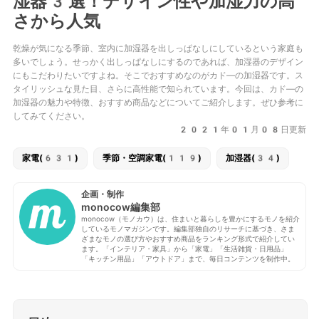
湿器3選！デザイン性や加湿力の高
さから人気
乾燥が気になる季節、室内に加湿器を出しっぱなしにしているという家庭も
多いでしょう。せっかく出しっぱなしにするのであれば、加湿器のデザイン
にもこだわりたいですよね。そこでおすすめなのがカド―の加湿器です。ス
タイリッシュな見た目、さらに高性能で知られています。今回は、カド―の
加湿器の魅力や特徴、おすすめ商品などについてご紹介します。ぜひ参考に
してみてください。
2021年01月08日更新
家電(631)
季節・空調家電(119)
加湿器(34)
企画・制作
monocow編集部
monocow（モノカウ）は、住まいと暮らしを豊かにするモノを紹介
しているモノマガジンです。編集部独自のリサーチに基づき、さま
ざまなモノの選び方やおすすめ商品をランキング形式で紹介してい
ます。「インテリア・家具」から「家電」「生活雑貨・日用品」
「キッチン用品」「アウトドア」まで、毎日コンテンツを制作中。