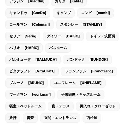
アラジン [Aladdin]
カリタ [Kalita]
キャンドゥ [CanDo]
キャンプ
コンビ [combi]
コールマン [Coleman]
スタンレー [STANLEY]
セリア [Seria]
ダイソー [DAISO]
トイレ・洗面所
ハリオ [HARIO]
バスルーム
バルミューダ [BALMUDA]
バンドック [BUNDOK]
ビタクラフト [VitaCraft]
フランフラン [Francfranc]
ブルーノ [BRUNO]
ユニフレーム [UNIFLAME]
ワークマン [workman]
子供部屋・キッズルーム
寝室・ベッドルーム
庭・テラス
押入れ・クローゼット
旅行
書斎
玄関・エントランス
西松屋