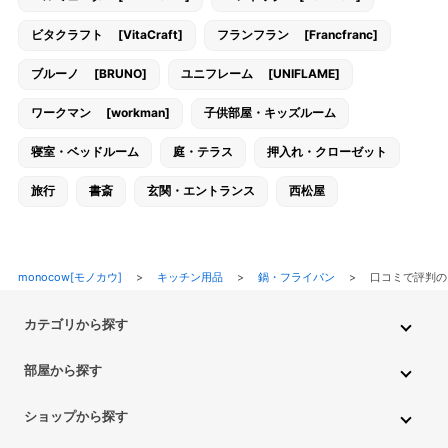
ビタクラフト [VitaCraft]
フランフラン [Francfranc]
ブルーノ [BRUNO]
ユニフレーム [UNIFLAME]
ワークマン [workman]
子供部屋・キッズルーム
寝室・ベッドルーム
庭・テラス
押入れ・クローゼット
旅行
書斎
玄関・エントランス
西松屋
monocow[モノカウ]
>
キッチン用品
>
鍋・フライパン
>
口コミで評判の
カテゴリから探す
インテリア・家具
家電
キッチン用品
生活雑貨・用品
部屋から探す
PC・スマホ・通信
DIY・ガーデニング
ファッション
キッチン・ダイニングルーム
リビングルーム
キッチン用品
ショップから探す
ペット用品
ベビー・キッズ
車・バイク
趣味・ホビー
子供部屋・キッズルーム
寝室・ベッドルーム
書斎