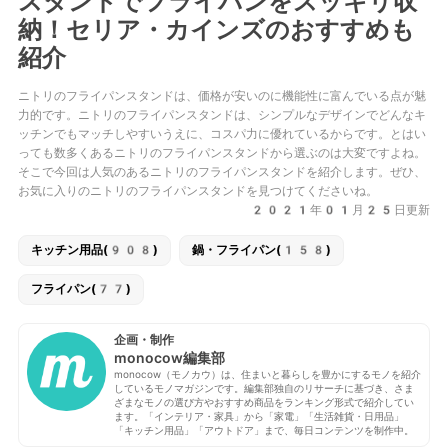
スタンドでフライパンをスッキリ収
納！セリア・カインズのおすすめも
紹介
ニトリのフライパンスタンドは、価格が安いのに機能性に富んでいる点が魅
力的です。ニトリのフライパンスタンドは、シンプルなデザインでどんなキ
ッチンでもマッチしやすいうえに、コスパ力に優れているからです。とはい
っても数多くあるニトリのフライパンスタンドから選ぶのは大変ですよね。
そこで今回は人気のあるニトリのフライパンスタンドを紹介します。ぜひ、
お気に入りのニトリのフライパンスタンドを見つけてくださいね。
2021年01月25日更新
キッチン用品(908)
鍋・フライパン(158)
フライパン(77)
企画・制作
monocow編集部
monocow（モノカウ）は、住まいと暮らしを豊かにするモノを紹介
しているモノマガジンです。編集部独自のリサーチに基づき、さま
ざまなモノの選び方やおすすめ商品をランキング形式で紹介してい
ます。「インテリア・家具」から「家電」「生活雑貨・日用品」
「キッチン用品」「アウトドア」まで、毎日コンテンツを制作中。