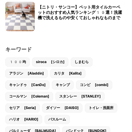
【ニトリ・サンコー】ペット用タイルカーペ
ットのおすすめ人気ランキング10選！洗濯
機で洗えるものや安くておしゃれなものまで
キーワード
100均
siroca [シロカ]
しまむら
アラジン [Aladdin]
カリタ [Kalita]
キャンドゥ [CanDo]
キャンプ
コンビ [combi]
コールマン [Coleman]
スタンレー [STANLEY]
セリア [Seria]
ダイソー [DAISO]
トイレ・洗面所
ハリオ [HARIO]
バスルーム
バルミューダ [BALMUDA]
バンドック [BUNDOK]