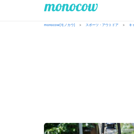
monocow[モノカウ]
>
スポーツ・アウトドア
>
キ