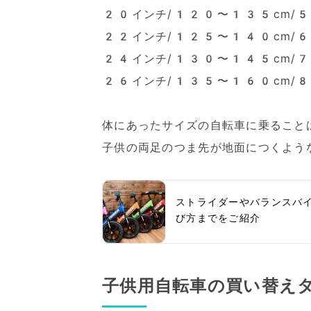
20インチ/120〜135cm/
22インチ/125〜140cm/
24インチ/130〜145cm/
26インチ/135〜160cm/8
体にあったサイズの自転車に乗ること
子供の両足のつま先が地面につくよう
ストライダーやバランスバ
び方までをご紹介
子供用自転車の買い替え