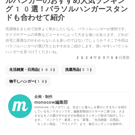
ルハンガーのおすすめ人気ランキン
グ10選！パラソルハンガースタン
ドも合わせて紹介
洗濯物をまとめて効率よく乾かしたいなら、パラソルハンガーが便利です。
サイズやアームの本数などメーカーによって大きな違いがあります。どれが
自宅に最適なのかわからない人も多いのではないでしょうか？そこで今回は
パラソルハンガーの選び方とおすすめをご紹介します。使いやすいパラソル
ハンガーを見つけてくださいね。
2024年03月08日更新
生活雑貨・日用品(383)
洗濯用品(51)
物干しハンガー(18)
企画・制作
monocow編集部
monocow（モノカウ）は、住まいと暮らしを豊かにするモノを紹介
しているモノマガジンです。編集部独自のリサーチに基づき、さま
ざまなモノの選び方やおすすめ商品をランキング形式で紹介してい
ます。「インテリア・家具」から「家電」「生活雑貨・日用品」
「キッチン用品」「アウトドア」まで、毎日コンテンツを制作中。