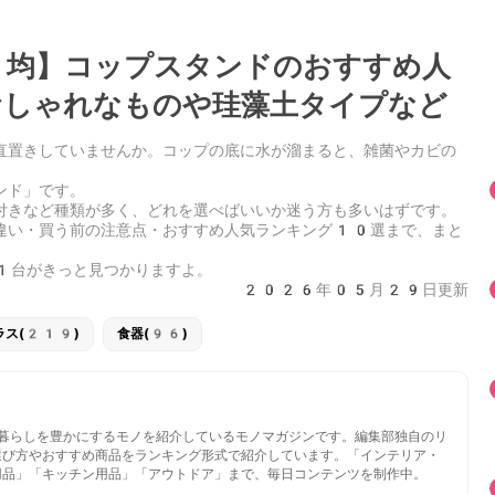
均】コップスタンドのおすすめ人
しゃれなものや珪藻土タイプなど
直置きしていませんか。コップの底に水が溜まると、雑菌やカビの
ンド」です。
付きなど種類が多く、どれを選べばいいか迷う方も多いはずです。
違い・買う前の注意点・おすすめ人気ランキング10選まで、まと
1台がきっと見つかりますよ。
2026年05月29日更新
ラス(219)
食器(96)
いと暮らしを豊かにするモノを紹介しているモノマガジンです。編集部独自のリ
選び方やおすすめ商品をランキング形式で紹介しています。「インテリア・
用品」「キッチン用品」「アウトドア」まで、毎日コンテンツを制作中。