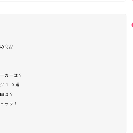
すめ商品
メーカーは？
ング10選
理由は？
チェック！
に