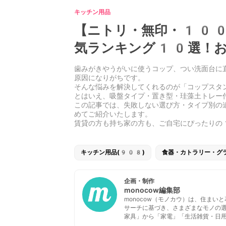
キッチン用品
【ニトリ・無印・100
気ランキング10選！お
歯みがきやうがいに使うコップ、つい洗面台に
原因になりがちです。
そんな悩みを解決してくれるのが「コップスタ
とはいえ、吸盤タイプ・置き型・珪藻土トレー
この記事では、失敗しない選び方・タイプ別の
めてご紹介いたします。
賃貸の方も持ち家の方も、ご自宅にぴったりの
キッチン用品(908)
食器・カトラリー・グ
企画・制作
monocow編集部
monocow（モノカウ）は、住ま
サーチに基づき、さまざまなモノの
家具」から「家電」「生活雑貨・日