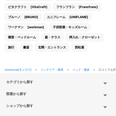
ビタクラフト [VitaCraft]
フランフラン [Francfranc]
ブルーノ [BRUNO]
ユニフレーム [UNIFLAME]
ワークマン [workman]
子供部屋・キッズルーム
寝室・ベッドルーム
庭・テラス
押入れ・クローゼット
旅行
書斎
玄関・エントランス
西松屋
monocow[モノカウ]
>
インテリア・家具
>
ベッド・寝具
>
口コミでも評
カテゴリから探す
インテリア・家具
家電
キッチン用品
生活雑貨・用品
部屋から探す
PC・スマホ・通信
DIY・ガーデニング
ファッション
キッチン・ダイニングルーム
リビングルーム
キッチン用品
ショップから探す
ペット用品
ベビー・キッズ
車・バイク
趣味・ホビー
子供部屋・キッズルーム
寝室・ベッドルーム
書斎
ニトリ
無印良品
IKEA
フランフラン
CAINZ
DAISO