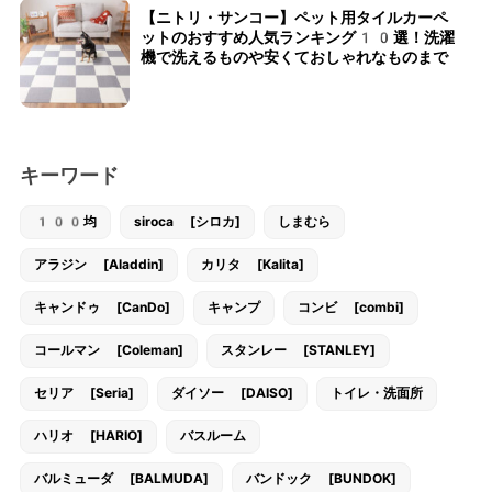
【ニトリ・サンコー】ペット用タイルカーペ
ットのおすすめ人気ランキング10選！洗濯
機で洗えるものや安くておしゃれなものまで
キーワード
100均
siroca [シロカ]
しまむら
アラジン [Aladdin]
カリタ [Kalita]
キャンドゥ [CanDo]
キャンプ
コンビ [combi]
コールマン [Coleman]
スタンレー [STANLEY]
セリア [Seria]
ダイソー [DAISO]
トイレ・洗面所
ハリオ [HARIO]
バスルーム
バルミューダ [BALMUDA]
バンドック [BUNDOK]