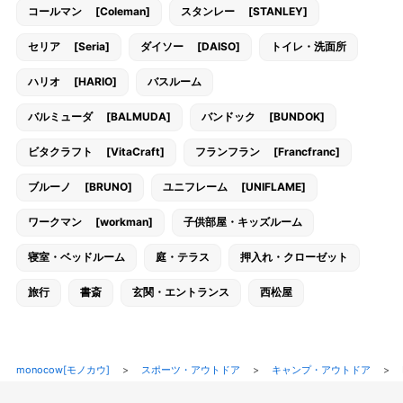
コールマン [Coleman]
スタンレー [STANLEY]
セリア [Seria]
ダイソー [DAISO]
トイレ・洗面所
ハリオ [HARIO]
バスルーム
バルミューダ [BALMUDA]
バンドック [BUNDOK]
ビタクラフト [VitaCraft]
フランフラン [Francfranc]
ブルーノ [BRUNO]
ユニフレーム [UNIFLAME]
ワークマン [workman]
子供部屋・キッズルーム
寝室・ベッドルーム
庭・テラス
押入れ・クローゼット
旅行
書斎
玄関・エントランス
西松屋
monocow[モノカウ]
>
スポーツ・アウトドア
>
キャンプ・アウトドア
>