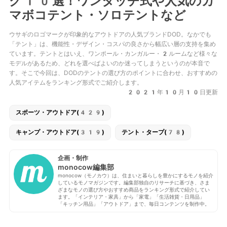
グ10選！ワンタッチ式や人気のカ
マボコテント・ソロテントなど
ウサギのロゴマークが印象的なアウトドアの人気ブランドDOD。なかでも
「テント」は、機能性・デザイン・コスパの良さから幅広い層の支持を集め
ています。テントとはいえ、ワンポール・カンガルー・2ルームなど様々な
モデルがあるため、どれを選べばよいのか迷ってしまうというのが本音で
す。そこで今回は、DODのテントの選び方のポイントに合わせ、おすすめの
人気アイテムをランキング形式でご紹介します。
2021年10月10日更新
スポーツ・アウトドア(429)
キャンプ・アウトドア(319)
テント・タープ(78)
企画・制作
monocow編集部
monocow（モノカウ）は、住まいと暮らしを豊かにするモノを紹介
しているモノマガジンです。編集部独自のリサーチに基づき、さま
ざまなモノの選び方やおすすめ商品をランキング形式で紹介してい
ます。「インテリア・家具」から「家電」「生活雑貨・日用品」
「キッチン用品」「アウトドア」まで、毎日コンテンツを制作中。