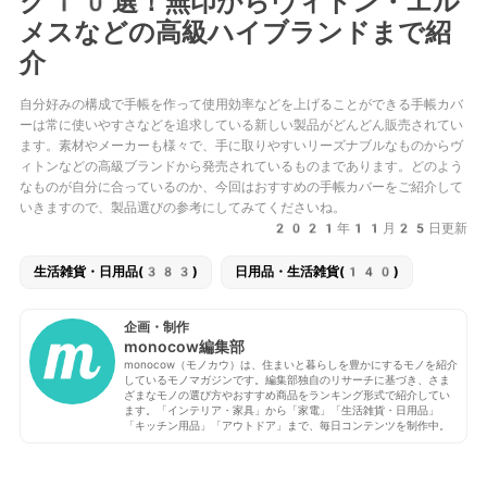
グ10選！無印からヴィトン・エル
メスなどの高級ハイブランドまで紹
介
自分好みの構成で手帳を作って使用効率などを上げることができる手帳カバ
ーは常に使いやすさなどを追求している新しい製品がどんどん販売されてい
ます。素材やメーカーも様々で、手に取りやすいリーズナブルなものからヴ
ィトンなどの高級ブランドから発売されているものまであります。どのよう
なものが自分に合っているのか、今回はおすすめの手帳カバーをご紹介して
いきますので、製品選びの参考にしてみてくださいね。
2021年11月25日更新
生活雑貨・日用品(383)
日用品・生活雑貨(140)
企画・制作
monocow編集部
monocow（モノカウ）は、住まいと暮らしを豊かにするモノを紹介
しているモノマガジンです。編集部独自のリサーチに基づき、さま
ざまなモノの選び方やおすすめ商品をランキング形式で紹介してい
ます。「インテリア・家具」から「家電」「生活雑貨・日用品」
「キッチン用品」「アウトドア」まで、毎日コンテンツを制作中。