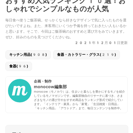
おすすめ人気ランキング10選！お
しゃれでシンプルなものが人気
毎日食べ使うご飯茶碗。せっかくなら好きなデザインで気に入ったものを選
びたいですよね。また、来客用にいくつか予備を持っておきたい人もいるか
と思います。そこで、今回はご飯茶碗のおすすめと選び方をみていきます。
ぜひ、好みのものを見つけてくださいね。
2021年12月01日更新
キッチン用品(908)
食器・カトラリー・グラス(219)
食器(96)
企画・制作
monocow編集部
monocow（モノカウ）は、住まいと暮らしを豊かにするモノを紹介
しているモノマガジンです。編集部独自のリサーチに基づき、さま
ざまなモノの選び方やおすすめ商品をランキング形式で紹介してい
ます。「インテリア・家具」から「家電」「生活雑貨・日用品」
「キッチン用品」「アウトドア」まで、毎日コンテンツを制作中。