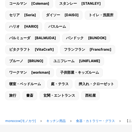
コールマン [Coleman]
スタンレー [STANLEY]
セリア [Seria]
ダイソー [DAISO]
トイレ・洗面所
ハリオ [HARIO]
バスルーム
バルミューダ [BALMUDA]
バンドック [BUNDOK]
ビタクラフト [VitaCraft]
フランフラン [Francfranc]
ブルーノ [BRUNO]
ユニフレーム [UNIFLAME]
ワークマン [workman]
子供部屋・キッズルーム
寝室・ベッドルーム
庭・テラス
押入れ・クローゼット
旅行
書斎
玄関・エントランス
西松屋
monocow[モノカウ]
>
キッチン用品
>
食器・カトラリー・グラス
>
【ニ