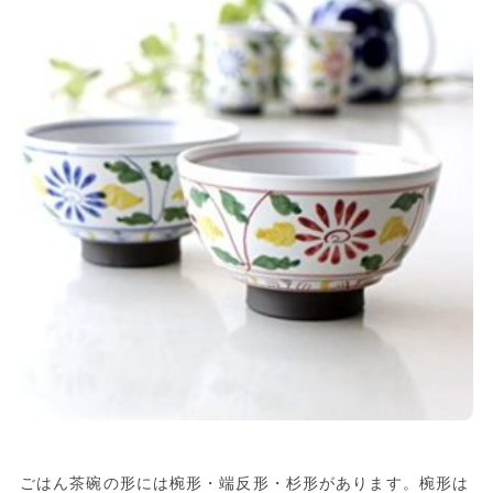
ごはん茶碗の形には椀形・端反形・杉形があります。椀形は