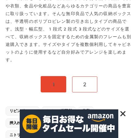
や衣類、食品や化粧品などあらゆるカテゴリーの商品を豊富
に取り扱っています。そんな無印良品で人気の収納ボックス
は、半透明のポリプロピレン製の引き出しタイプの商品で
す。浅型・幅広型、1段式2段式3段式などのサイズを選
べて、収納ボックスを固定するための金属製のフレームも別
途購入できます。サイズやタイプを複数個利用してキャビネ
ットのように使用するなど自分好みでアレンジを楽しめま
す。
1
2
リビングルーム
トイレ・洗面所
書斎
押入れ・クローゼット
一人暮らし
おすすめ
ニトリ［NITORI］
イケア［IKEA］
無印良品