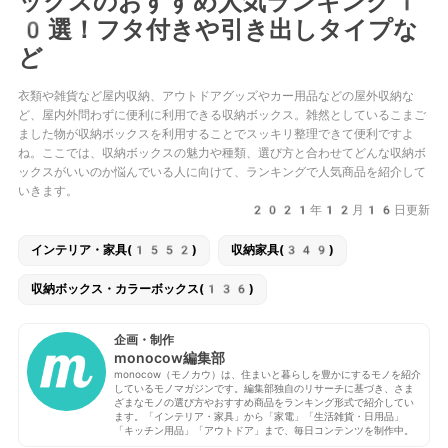
ックスのおすすめ人気ランキング1
0選！フタ付きや引き出しタイプな
ど
衣類や雑貨など屋内収納、アウトドアグッズやカー用品などの屋外収納な
ど、屋内外問わずに便利に利用できる収納ボックス。雑然としているこまご
ました物が収納ボックスを利用することでスッキリ整理できて便利ですよ
ね。ここでは、収納ボックスの魅力や種類、選び方と合わせてどんな収納ボ
ックスがいいのか悩んでいる人に向けて、ランキングで人気商品を紹介して
いきます。
2021年12月16日更新
インテリア・家具(1552)
収納家具(349)
収納ボックス・カラーボックス(136)
企画・制作
monocow編集部
monocow（モノカウ）は、住まいと暮らしを豊かにするモノを紹介
しているモノマガジンです。編集部独自のリサーチに基づき、さま
ざまなモノの選び方やおすすめ商品をランキング形式で紹介してい
ます。「インテリア・家具」から「家電」「生活雑貨・日用品」
「キッチン用品」「アウトドア」まで、毎日コンテンツを制作中。