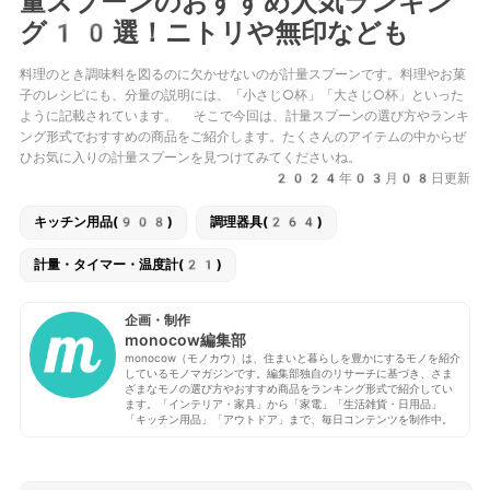
量スプーンのおすすめ人気ランキン
グ10選！ニトリや無印なども
料理のとき調味料を図るのに欠かせないのが計量スプーンです。料理やお菓
子のレシピにも、分量の説明には、「小さじ○杯」「大さじ○杯」といった
ように記載されています。 そこで今回は、計量スプーンの選び方やランキ
ング形式でおすすめの商品をご紹介します。たくさんのアイテムの中からぜ
ひお気に入りの計量スプーンを見つけてみてくださいね。
2024年03月08日更新
キッチン用品(908)
調理器具(264)
計量・タイマー・温度計(21)
企画・制作
monocow編集部
monocow（モノカウ）は、住まいと暮らしを豊かにするモノを紹介
しているモノマガジンです。編集部独自のリサーチに基づき、さま
ざまなモノの選び方やおすすめ商品をランキング形式で紹介してい
ます。「インテリア・家具」から「家電」「生活雑貨・日用品」
「キッチン用品」「アウトドア」まで、毎日コンテンツを制作中。