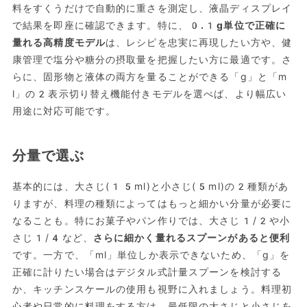
料をすくうだけで自動的に重さを測定し、液晶ディスプレイ
で結果を即座に確認できます。特に、
0.1g単位で正確に
量れる高精度モデル
は、レシピを忠実に再現したい方や、健
康管理で塩分や糖分の摂取量を把握したい方に最適です。さ
らに、固形物と液体の両方を量ることができる「g」と「m
l」の2表示切り替え機能付きモデルを選べば、より幅広い
用途に対応可能です。
分量で選ぶ
基本的には、大さじ(15ml)と小さじ(5ml)の2種類があ
りますが、料理の種類によってはもっと細かい分量が必要に
なることも。特にお菓子やパン作りでは、大さじ1/2や小
さじ1/4など、
さらに細かく量れるスプーンがあると便利
です。一方で、「ml」単位しか表示できないため、「g」を
正確に計りたい場合はデジタル式計量スプーンを検討する
か、キッチンスケールの使用も視野に入れましょう。料理初
心者や日常的に料理をする方は、最低限の大さじと小さじを