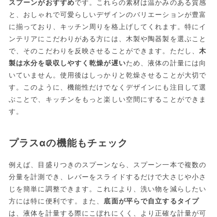
スプーンがおすすめ
です。これらの素材は温かみのある質感
と、おしゃれで可愛らしいデザインのバリエーションが豊富
に揃っており、キッチン周りを格上げしてくれます。特にイ
ンテリアにこだわりがある方には、木製や陶器製を選ぶこと
で、そのこだわりを反映させることができます。ただし、
木
製は水分を吸収しやすく乾燥が遅い
ため、液体の計量には向
いていません。使用後はしっかりと乾燥させることが大切で
す。このように、機能性だけでなくデザインにも注目して選
ぶことで、キッチンをもっと楽しい空間にすることができま
す。
プラスαの機能もチェック
例えば、目盛りつきのスプーンなら、スプーン一本で複数の
分量を計測でき、レバーをスライドするだけで大さじや小さ
じを簡単に調整できます。これにより、洗い物を減らしたい
方には特に便利です。また、
底面が平らで自立するタイプ
は、液体を計量する際にこぼれにくく、より正確な計量が可