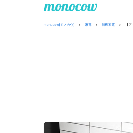
monocow[モノカウ]
>
家電
>
調理家電
>
【ア