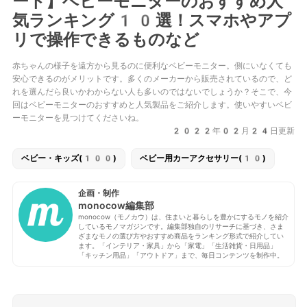
ート】ベビーモニターのおすすめ人
気ランキング10選！スマホやアプ
リで操作できるものなど
赤ちゃんの様子を遠方から見るのに便利なベビーモニター。側にいなくても
安心できるのがメリットです。多くのメーカーから販売されているので、ど
れを選んだら良いかわからない人も多いのではないでしょうか？そこで、今
回はベビーモニターのおすすめと人気製品をご紹介します。使いやすいベビ
ーモニターを見つけてくださいね。
2022年02月24日更新
ベビー・キッズ(100)
ベビー用カーアクセサリー(10)
企画・制作
monocow編集部
monocow（モノカウ）は、住まいと暮らしを豊かにするモノを紹介
しているモノマガジンです。編集部独自のリサーチに基づき、さま
ざまなモノの選び方やおすすめ商品をランキング形式で紹介してい
ます。「インテリア・家具」から「家電」「生活雑貨・日用品」
「キッチン用品」「アウトドア」まで、毎日コンテンツを制作中。