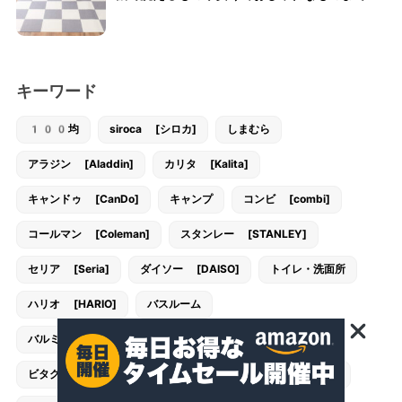
キーワード
100均
siroca [シロカ]
しまむら
アラジン [Aladdin]
カリタ [Kalita]
キャンドゥ [CanDo]
キャンプ
コンビ [combi]
コールマン [Coleman]
スタンレー [STANLEY]
セリア [Seria]
ダイソー [DAISO]
トイレ・洗面所
ハリオ [HARIO]
バスルーム
バルミューダ [BALMUDA]
バンドック [BUNDOK]
ビタクラフト [VitaCraft]
フランフラン [Francfranc]