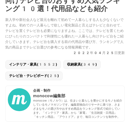
向けテレビ台のおすすめ人気ランキ
ング10選！代用品なども紹介
新入学や新社会人など親元を離れて初めて一人暮らしする人も少なくないで
すよね。初めての一人暮らしで欲しい電化製品と言えばテレビと合わせて、
テレビを置くテレビ台も必要になりますよね。ここでは、テレビを置くため
にぴったりのコンパクトで利便性にも優れた一人暮らし向けテレビ台をご紹
介していきます。テレビ台を購入する前の代用品や選び方、ランキングで人
気の商品までテレビ台選びの参考になる情報満載です。
2022年04月25日更新
インテリア・家具(1552)
収納家具(349)
テレビ台・テレビボード(25)
企画・制作
monocow編集部
monocow（モノカウ）は、住まいと暮らしを豊かにするモノを紹介
しているモノマガジンです。編集部独自のリサーチに基づき、さま
ざまなモノの選び方やおすすめ商品をランキング形式で紹介してい
ます。「インテリア・家具」から「家電」「生活雑貨・日用品」
「キッチン用品」「アウトドア」まで、毎日コンテンツを制作中。