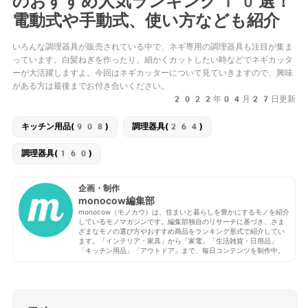
のおすすめ人気ランキング10選！
電動式や手動式、使い方なども紹介
いろんな調理器具が販売されている中で、ネギ専用の調理器具も注目が集ま
っています。白髪ねぎを作ったり、細かくカットしたい時などでネギカッタ
ーが大活躍しますよ。今回はネギカッターについて見ていきますので、興味
がある方は最後までお付き合いください。
2022年04月27日更新
キッチン用品(908)
調理器具(264)
調理器具(160)
企画・制作
monocow編集部
monocow（モノカウ）は、住まいと暮らしを豊かにするモノを紹介
しているモノマガジンです。編集部独自のリサーチに基づき、さま
ざまなモノの選び方やおすすめ商品をランキング形式で紹介してい
ます。「インテリア・家具」から「家電」「生活雑貨・日用品」
「キッチン用品」「アウトドア」まで、毎日コンテンツを制作中。