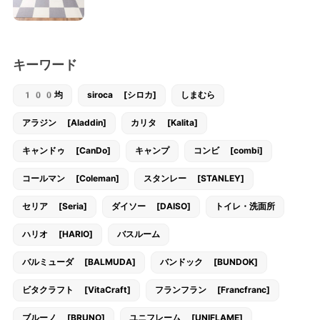
キーワード
100均
siroca [シロカ]
しまむら
アラジン [Aladdin]
カリタ [Kalita]
キャンドゥ [CanDo]
キャンプ
コンビ [combi]
コールマン [Coleman]
スタンレー [STANLEY]
セリア [Seria]
ダイソー [DAISO]
トイレ・洗面所
ハリオ [HARIO]
バスルーム
バルミューダ [BALMUDA]
バンドック [BUNDOK]
ビタクラフト [VitaCraft]
フランフラン [Francfranc]
ブルーノ [BRUNO]
ユニフレーム [UNIFLAME]