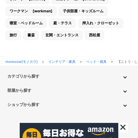
ワークマン [workman]
子供部屋・キッズルーム
寝室・ベッドルーム
庭・テラス
押入れ・クローゼット
旅行
書斎
玄関・エントランス
西松屋
monocow[モノカウ]
>
インテリア・家具
>
ベッド・寝具
>
【ニトリ・し
カテゴリから探す
インテリア・家具
家電
キッチン用品
生活雑貨・用品
部屋から探す
PC・スマホ・通信
DIY・ガーデニング
ファッション
キッチン・ダイニングルーム
リビングルーム
キッチン用品
ショップから探す
ペット用品
ベビー・キッズ
車・バイク
趣味・ホビー
子供部屋・キッズルーム
寝室・ベッドルーム
書斎
ニトリ
無印良品
IKEA
フランフラン
CAINZ
DAISO
食品
不用品回収・買取
トイレ・洗面所
バスルーム
押入れ・クローゼット
セリア
玄関・エントランス
庭・テラス/a>
一人暮らし
アイリスオーヤマ
しまむら
西松屋
CanDo
©monocow All Rights Reserved.