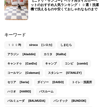
【ニトリ・サンコー】ペット用タイルカーペ
ットのおすすめ人気ランキング10選！洗濯
機で洗えるものや安くておしゃれなものまで
キーワード
100均
siroca [シロカ]
しまむら
アラジン [Aladdin]
カリタ [Kalita]
キャンドゥ [CanDo]
キャンプ
コンビ [combi]
コールマン [Coleman]
スタンレー [STANLEY]
セリア [Seria]
ダイソー [DAISO]
トイレ・洗面所
ハリオ [HARIO]
バスルーム
バルミューダ [BALMUDA]
バンドック [BUNDOK]