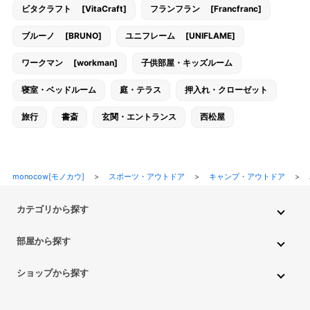
ビタクラフト [VitaCraft]
フランフラン [Francfranc]
ブルーノ [BRUNO]
ユニフレーム [UNIFLAME]
ワークマン [workman]
子供部屋・キッズルーム
寝室・ベッドルーム
庭・テラス
押入れ・クローゼット
旅行
書斎
玄関・エントランス
西松屋
monocow[モノカウ]
>
スポーツ・アウトドア
>
キャンプ・アウトドア
>
カテゴリから探す
インテリア・家具
家電
キッチン用品
生活雑貨・用品
部屋から探す
PC・スマホ・通信
DIY・ガーデニング
ファッション
キッチン・ダイニングルーム
リビングルーム
キッチン用品
ショップから探す
ペット用品
ベビー・キッズ
車・バイク
趣味・ホビー
子供部屋・キッズルーム
寝室・ベッドルーム
書斎
ニトリ
無印良品
IKEA
フランフラン
CAINZ
DAISO
食品
不用品回収・買取