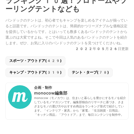
ランキング10選！ソロドームやツ
ーリングテントなども
バンドックのテントは、初心者でもキャンプを楽しめるアイテムが揃ってい
ると話題です。バンドックのテントは、簡易的かつリーズナブルな価格設定
を提供しているからです。とはいっても数多くあるバンドックのテントから
選ぶのは大変ですよね。そこで今回は人気のあるバンドックのテントを紹介
します。ぜひ、お気に入りのバンドックのテントを見つけてくださいね。
2022年05月26日更新
スポーツ・アウトドア(429)
キャンプ・アウトドア(319)
テント・タープ(78)
企画・制作
monocow編集部
monocow（モノカウ）は、住まいと暮らしを豊かにするモノを紹介
しているモノマガジンです。編集部独自のリサーチに基づき、さま
ざまなモノの選び方やおすすめ商品をランキング形式で紹介してい
ます。「インテリア・家具」から「家電」「生活雑貨・日用品」
「キッチン用品」「アウトドア」まで、毎日コンテンツを制作中。